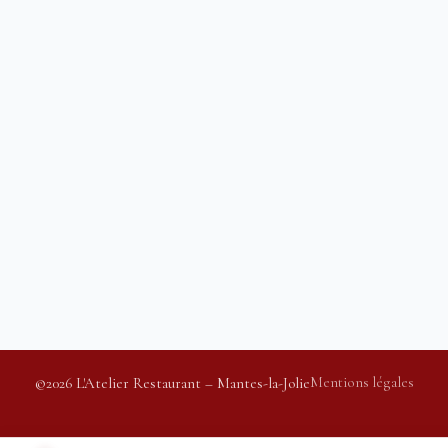
Pied de page
Mentions légales
©2026 L'Atelier Restaurant – Mantes-la-Jolie